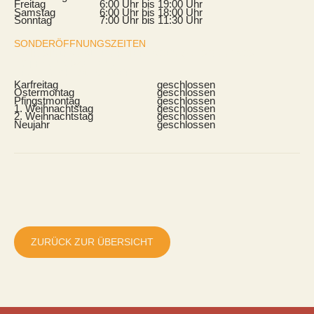
Freitag
6:00 Uhr bis 19:00 Uhr
Samstag
6:00 Uhr bis 18:00 Uhr
Sonntag
7:00 Uhr bis 11:30 Uhr
SONDERÖFFNUNGSZEITEN
WIR SIND AN ALLEN FEIERTAGEN (ZU SONNTAGS-
ÖFFNUNGSZEITEN)
FÜR EUCH DA, AUSSER:
Karfreitag
geschlossen
Ostermontag
geschlossen
Pfingstmontag
geschlossen
1. Weihnachtstag
geschlossen
2. Weihnachtstag
geschlossen
Neujahr
geschlossen
ZURÜCK ZUR ÜBERSICHT