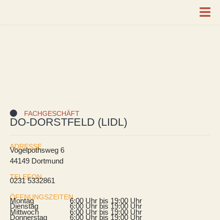
DO-DORSTFELD
(LIDL)
FACHGESCHÄFT
DO-DORSTFELD (LIDL)
ADRESSE
Vogelpothsweg 6
44149 Dortmund
TELEFON
0231 5332861
ÖFFNUNGSZEITEN
Montag
6:00 Uhr bis 19:00 Uhr
Dienstag
6:00 Uhr bis 19:00 Uhr
Mittwoch
6:00 Uhr bis 19:00 Uhr
Donnerstag
6:00 Uhr bis 19:00 Uhr